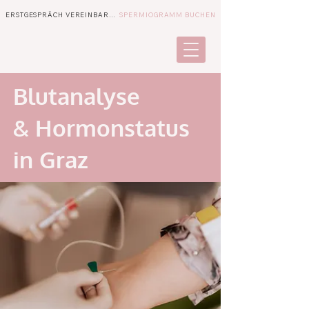
ERSTGESPRÄCH VEREINBAREN
SPERMIOGRAMM BUCHEN
Blutanalyse
& Hormonstatus
in Graz